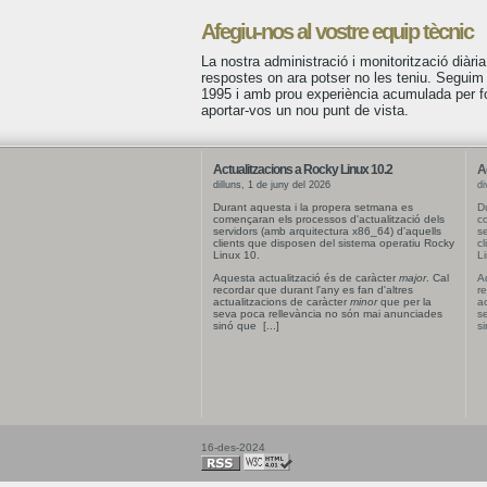
Afegiu-nos al vostre equip tècnic
La nostra administració i monitorització diària
respostes on ara potser no les teniu. Seguim
1995 i amb prou experiència acumulada per for
aportar-vos un nou punt de vista.
Actualitzacions a Rocky Linux 10.2
A
dilluns, 1 de juny del 2026
di
Durant aquesta i la propera setmana es
D
començaran els processos d'actualització dels
co
servidors (amb arquitectura x86_64) d'aquells
se
clients que disposen del sistema operatiu Rocky
cl
Linux 10.
Li
Aquesta actualització és de caràcter
major
. Cal
Aq
recordar que durant l'any es fan d'altres
re
actualitzacions de caràcter
minor
que per la
ac
seva poca rellevància no són mai anunciades
s
sinó que [...]
si
16-des-2024