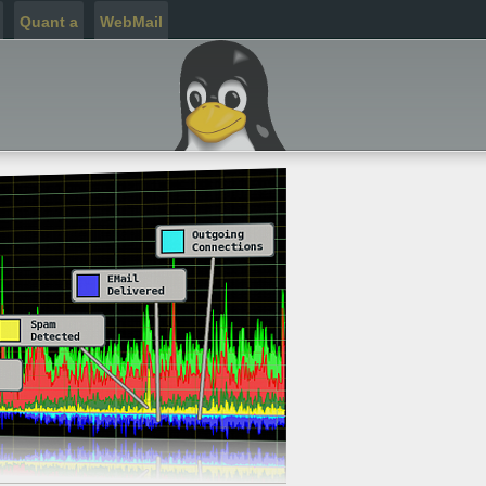
Quant a
WebMail