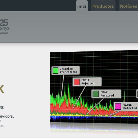
Inici
Productes
Notícies
25
anys
1998-2023
x
s:
ervidors.
s.
es.