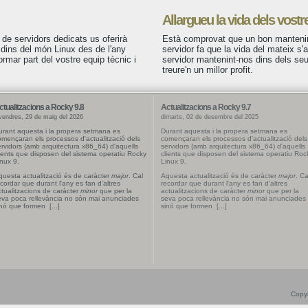
Allargueu la vida dels vostr
 de servidors dedicats us oferirà
Està comprovat que un bon mantenim
 dins del món Linux des de l'any
servidor fa que la vida del mateix s'a
mar part del vostre equip tècnic i
servidor mantenint-nos dins dels se
treure'n un millor profit.
ctualitzacions a Rocky 9.8
Actualitzacions a Rocky 9.7
vendres, 29 de maig del 2026
dimarts, 02 de desembre del 2025
urant aquesta i la propera setmana es
Durant aquesta i la propera setmana es
mençaran els processos d'actualització dels
començaran els processos d'actualització dels
rvidors (amb arquitectura x86_64) d'aquells
servidors (amb arquitectura x86_64) d'aquells
ients que disposen del sistema operatiu Rocky
clients que disposen del sistema operatiu Roc
nux 9.
Linux 9.
uesta actualització és de caràcter
major
. Cal
Aquesta actualització és de caràcter
major
. Ca
cordar que durant l'any es fan d'altres
recordar que durant l'any es fan d'altres
tualitzacions de caràcter
minor
que per la
actualitzacions de caràcter
minor
que per la
eva poca rellevància no són mai anunciades
seva poca rellevància no són mai anunciades
nó que formen [...]
sinó que formen [...]
Copyr