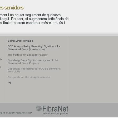
es servidors
ent i un acurat seguiment de qualsevol
llargui. Per tant, si augmentem l'eficiència del
us límits, podrem esprémer més el seu ús i
Being Linux Torvalds
GCC Adopts Policy Rejecting Significant AI-
Generated Code (linuxiac.com)
The Fedora 45 Sausage Factory
ky
Codeberg Bans Cryptocurrency and LLM-
Generated Code Projects
l
Codeberg: Protecting our FLOSS commons
from LLMs
An update on the scraper situation
[+]
ight © 2026 Fibranet NSP