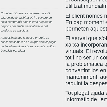
utilitzat mundial
Conèixer Fibranet és conèixer un estil
El client només n
diferent de fer la feina. Hi ha sempre un
En cap moment es
sòlid compromís amb la idea original de
negoci i per tant la verticalització del
permeten aquest 
producte és absoluta.
El servei que s'of
Aquest fet fa que la nostra energia es
concentri sempre en allò que som capaços
xarxa incorporan
de fer, obtenint més bons resultats i millors
virtuals. El revo
beneficis pel client.
tot i no ser un c
la problemàtica 
convertint-los en
manteniment, augm
reduint la despes
Tot plegat ajuda a
informàtic de l'e