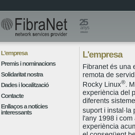
25
anys
1998-2023
L'empresa
L'empresa
Premis i nominacions
Fibranet és una e
Solidaritat nostra
remota de servid
®
Rocky Linux
. M
Dades i localització
experiència del p
Contacte
diferents sistem
Enllaços a notícies
suport i instal·l
interessants
l'any 1998 i com
experiència acu
el conseqüent ben