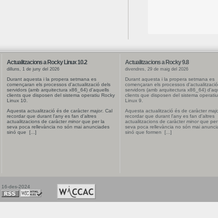
Actualitzacions a Rocky Linux 10.2
Actualitzacions a Rocky 9.8
dilluns, 1 de juny del 2026
divendres, 29 de maig del 2026
Durant aquesta i la propera setmana es
Durant aquesta i la propera setmana es
començaran els processos d'actualització dels
començaran els processos d'actualització
servidors (amb arquitectura x86_64) d'aquells
servidors (amb arquitectura x86_64) d'aqu
clients que disposen del sistema operatiu Rocky
clients que disposen del sistema operati
Linux 10.
Linux 9.
Aquesta actualització és de caràcter
major
. Cal
Aquesta actualització és de caràcter
majo
recordar que durant l'any es fan d'altres
recordar que durant l'any es fan d'altres
actualitzacions de caràcter
minor
que per la
actualitzacions de caràcter
minor
que per 
seva poca rellevància no són mai anunciades
seva poca rellevància no són mai anunci
sinó que [...]
sinó que formen [...]
16-des-2024