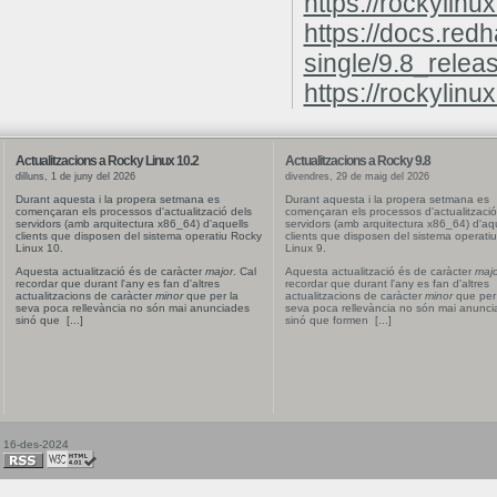
https://rockylinu
https://docs.red
single/9.8_relea
https://rockylinux
Actualitzacions a Rocky Linux 10.2
Actualitzacions a Rocky 9.8
dilluns, 1 de juny del 2026
divendres, 29 de maig del 2026
Durant aquesta i la propera setmana es
Durant aquesta i la propera setmana es
començaran els processos d'actualització dels
començaran els processos d'actualització
servidors (amb arquitectura x86_64) d'aquells
servidors (amb arquitectura x86_64) d'aqu
clients que disposen del sistema operatiu Rocky
clients que disposen del sistema operati
Linux 10.
Linux 9.
Aquesta actualització és de caràcter
major
. Cal
Aquesta actualització és de caràcter
majo
recordar que durant l'any es fan d'altres
recordar que durant l'any es fan d'altres
actualitzacions de caràcter
minor
que per la
actualitzacions de caràcter
minor
que per 
seva poca rellevància no són mai anunciades
seva poca rellevància no són mai anunci
sinó que [...]
sinó que formen [...]
16-des-2024