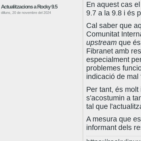
En aquest cas el
Actualitzacions a Rocky 9.5
9.7 a la 9.8 i és
dilluns, 20 de novembre del 2024
Cal saber que aqu
Comunitat Intern
upstream
que és 
Fibranet amb resu
especialment per
problemes funcion
indicació de mal
Per tant, és molt
s'acostumin a ta
tal que l'actualit
A mesura que es 
informant dels re